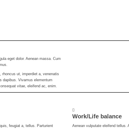
igula eget dolor. Aenean massa. Cum
 mus.
o, rhoncus ut, imperdiet a, venenatis
 Cras dapibus. Vivamus elementum
 consequat vitae, eleifend ac, enim.
Work/Life balance
uis, feugiat a, tellus. Parturient
Aenean vulputate eleifend tellus. A