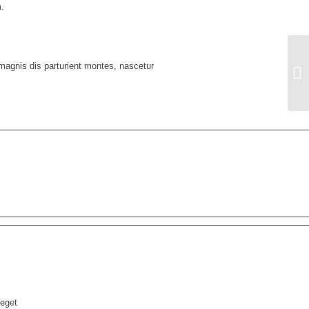
m.
magnis dis parturient montes, nascetur
Me
 eget